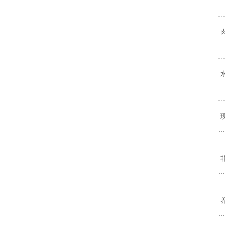
…
…
…
…
…
…