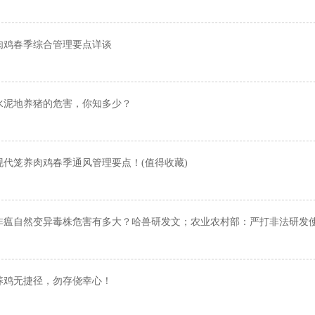
肉鸡春季综合管理要点详谈
水泥地养猪的危害，你知多少？
现代笼养肉鸡春季通风管理要点！(值得收藏)
非瘟自然变异毒株危害有多大？哈兽研发文；农业农村部：严打非法研发
养鸡无捷径，勿存侥幸心！