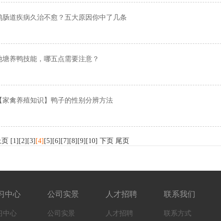
鸡肠道疾病久治不愈？五大原因你中了几条
池塘养鸭技能，哪五点需要注意？
【家禽养殖知识】鸭子的性别分辨方法
上页
[1]
[2]
[3]
[4]
[5]
[6]
[7]
[8]
[9]
[10]
下页
尾页
习中心
公司实景
人才招聘
联系我们
习中心
公司实景
人才招聘
联系方式