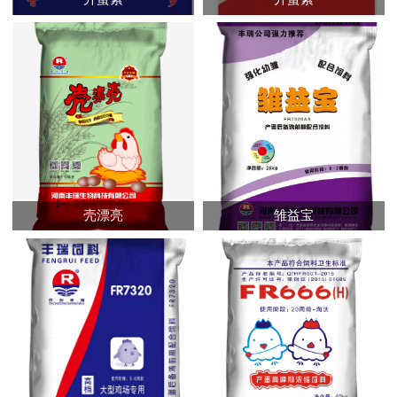
壳漂亮
雏益宝