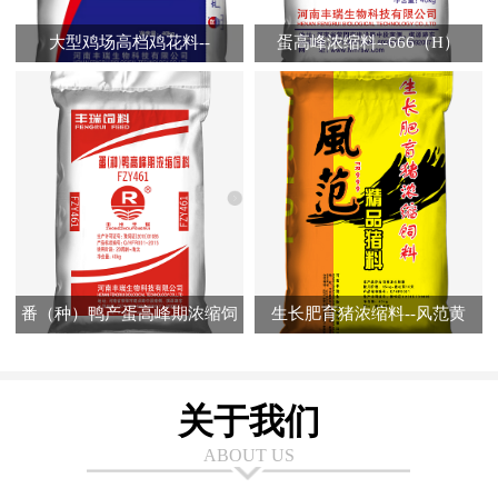
大型鸡场高档鸡花料--
蛋高峰浓缩料--666（H）
FR7320（A）
番（种）鸭产蛋高峰期浓缩饲
生长肥育猪浓缩料--风范黄
料--FZY461
关于我们
ABOUT US