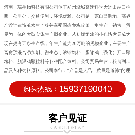
河南丰瑞生物科技有限公司位于郑州绕城高速科学大道出站口往
西一公里处，交通便利，环境优雅。公司是一家自己购地、高标
准设计建造流水生产线并享受国家免税政策、集生产﹑销售﹑贸
易为一体的大型实体生产型企业。从初期组建的小作坊发展成为
现在拥有五条生产线，年生产能力20万吨的规模企业，主要生产
畜禽预混合添加剂、微生态﹑浓缩饲料﹑蛋雏鸡（强化）开口颗
粒料、脱温鸡颗粒料等各种配合饲料。公司贸易主营：粮食副产
品及各种饲料原料。公司奉行：“产品是人品、质量是道德”的理
念，始终坚持质量作为公司的行为准则，信守质量承诺，致力于
15937190040
购买热线：
饲料品质管理；公司在研发方面持续投入，在新技术方面不断创
新，让使用产品的客户满意。安全、稳定、高质量的产品输出是
我们永远的追求。
客户见证
CASE DISPLAY