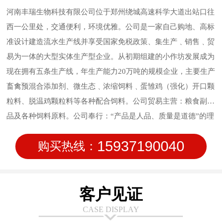
河南丰瑞生物科技有限公司位于郑州绕城高速科学大道出站口往
西一公里处，交通便利，环境优雅。公司是一家自己购地、高标
准设计建造流水生产线并享受国家免税政策、集生产﹑销售﹑贸
易为一体的大型实体生产型企业。从初期组建的小作坊发展成为
现在拥有五条生产线，年生产能力20万吨的规模企业，主要生产
畜禽预混合添加剂、微生态﹑浓缩饲料﹑蛋雏鸡（强化）开口颗
粒料、脱温鸡颗粒料等各种配合饲料。公司贸易主营：粮食副产
品及各种饲料原料。公司奉行：“产品是人品、质量是道德”的理
念，始终坚持质量作为公司的行为准则，信守质量承诺，致力于
15937190040
购买热线：
饲料品质管理；公司在研发方面持续投入，在新技术方面不断创
新，让使用产品的客户满意。安全、稳定、高质量的产品输出是
我们永远的追求。
客户见证
CASE DISPLAY