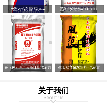
大型鸡场高档鸡花料--
蛋高峰浓缩料--666（H）
FR7320（A）
番（种）鸭产蛋高峰期浓缩饲
生长肥育猪浓缩料--风范黄
料--FZY461
关于我们
ABOUT US