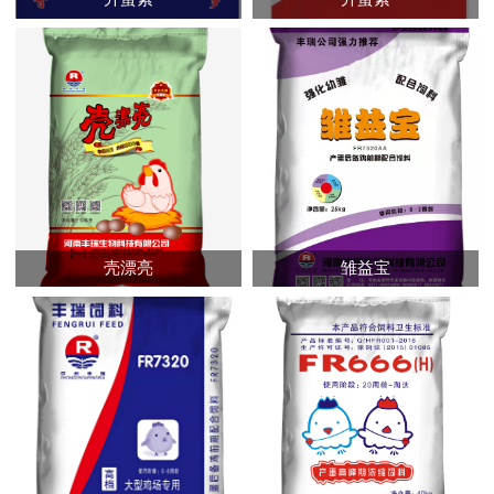
壳漂亮
雏益宝