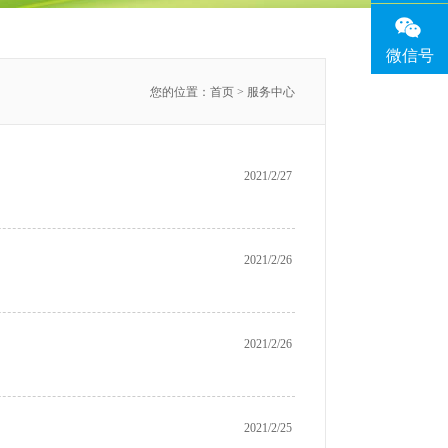
微信号
您的位置：
首页
> 服务中心
2021/2/27
2021/2/26
2021/2/26
2021/2/25