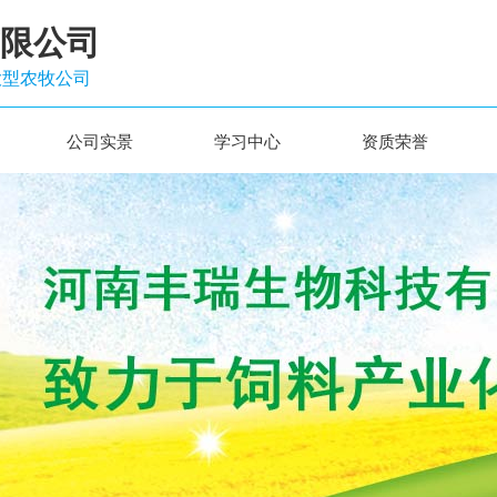
限公司
大型农牧公司
公司实景
学习中心
资质荣誉