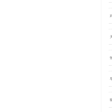
…
…
…
…
…
…