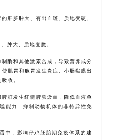
毒的肝脏肿大、有出血斑、质地变硬、
白、肿大、质地变脆。
抑制酶和其他激素合成，导致营养成分
，使
肌胃
和腺胃发生炎症、小肠黏膜出
的吸收。
和脾脏发生红髓脾窦淤血，降低血液单
吞噬能力，抑制动物机体的
非特异性免
蛋中，影响仔鸡胚胎期免疫体系的建