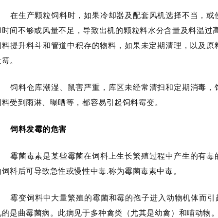
在生产颗粒饲料时，如果冷却器及配套风机选择不当，或
却时间不够或风量不足，导致出机的颗粒料水分含量及料温过高
饲料提升料斗和管道中积存的物料，如果未定期清理，以及原
发霉。
饲料仓库潮湿、鼠害严重，库区未经常清扫和定期消毒，
饲料受到雨淋、曝晒等，都容易引起饲料霉变。
饲料发霉的危害
霉菌毒素是某些霉菌在饲料上生长繁殖过程中产生的有毒
的饲料后可导致急性或慢性中毒.称为霉菌毒素中毒。
霉变饲料中大量繁殖的霉菌和霉的孢子进入动物机体而引起
见的是曲霉菌病。此病见于多种禽类（尤其是幼禽）和哺动物