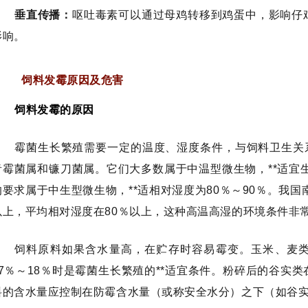
垂直传播：
呕吐毒素可以通过母鸡转移到鸡蛋中，影响仔
影响。
饲料发霉原因及危害
饲料发霉的原因
霉菌生长繁殖需要一定的温度、湿度条件，与饲料卫生关系
青霉菌属和镰刀菌属。它们大多数属于中温型微生物，**适宜生
的要求属于中生型微生物，**适相对湿度为80％～90％。我国
以上，平均相对湿度在80％以上，这种高温高湿的环境条件非
饲料原料如果含水量高，在贮存时容易霉变。玉米、麦
17％～18％时是霉菌生长繁殖的**适宜条件。粉碎后的谷实
料的含水量应控制在防霉含水量（或称安全水分）之下（如谷实