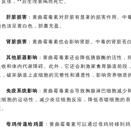
弓反张
，**后生理衰竭而死亡。
肝脏损害
：黄曲霉毒素对肝脏有显著的损害作用。中
颜色淡呈黄白色，胆囊充盈。
肾脏损害
：黄曲霉毒素也会影响肾脏。中毒的肾脏苍
其他脏器影响
：黄曲霉毒素还会降低
胰腺酶
的活性，
吸收和体内代谢障碍。此外，它还会刺激家禽胃肠道前段
血，破坏肠道上皮细胞的完整性和通透性，影响营养物质
免疫系统影响
：黄曲霉毒素会导致胸腺淋巴细胞减少
核细胞的运动性，减少炎症细胞反应，降低吞噬细胞的
疫
。
母鸡传递给鸡蛋
：黄曲霉毒素可以通过母鸡转移到鸡