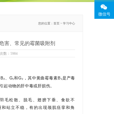
微信号
您的位置：
首页
> 学习中心
危害、常见的霉菌吸附剂
击次数：5984
₂、G₁和G₂，其中黄曲霉毒素B₁是产毒
够引起动物的肝中毒或肝损伤。
羽毛松散、脱毛、翅膀下垂、食欲不
哑和站立不稳，有的出现颈肌痉挛和
角