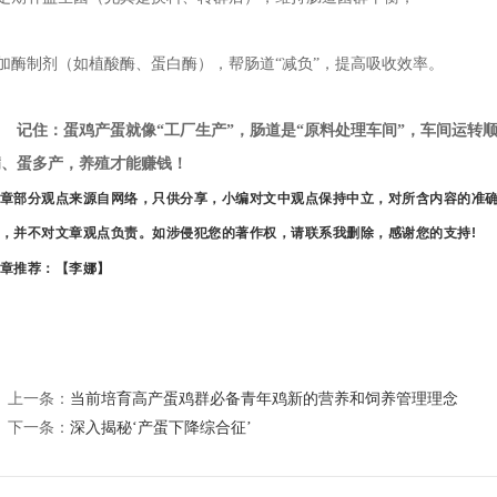
 加酶制剂（如植酸酶、蛋白酶），帮肠道“减负”，提高吸收效率。
记住：蛋鸡产蛋就像“工厂生产”，肠道是“原料处理车间”，车间运转
病、蛋多产，养殖才能赚钱！
章部分观点来源自网络，只供分享，小编对文中观点保持中立，对所含内容的准
，并不对文章观点负责。如涉侵犯您的著作权，请联系我删除，感谢您的支持!
章推荐：【李娜
】
上一条：
当前培育高产蛋鸡群必备青年鸡新的营养和饲养管理理念
下一条：
深入揭秘‘产蛋下降综合征’