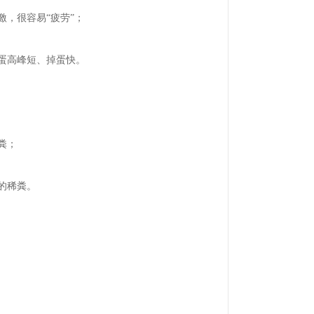
激，很容易“疲劳”；
蛋高峰短、掉蛋快。
粪；
的稀粪。