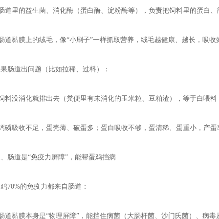
- 肠道里的益生菌、消化酶（蛋白酶、淀粉酶等），负责把饲料里的蛋白、
- 肠道黏膜上的绒毛，像“小刷子”一样抓取营养，绒毛越健康、越长，吸收
如果肠道出问题（比如拉稀、过料）：
- 饲料没消化就排出去（粪便里有未消化的玉米粒、豆粕渣），等于白喂
- 钙磷吸收不足，蛋壳薄、破蛋多；蛋白吸收不够，蛋清稀、蛋重小，产蛋
二、肠道是“免疫力屏障”，能帮蛋鸡挡病
鸡70%的免疫力都来自肠道：
- 肠道黏膜本身是“物理屏障”，能挡住病菌（大肠杆菌、沙门氏菌）、病毒