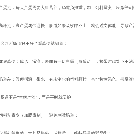
- 产蛋期：每天产蛋需要大量营养，肠道负担重，加上饲料霉变、应激等刺
- 高峰期：高产蛋鸡代谢快，肠道如果吸收跟不上，就会透支体能，导致产
怎么判断肠道好不好？看粪便就知道：
- 健康粪便：成形、湿润，表面有一层白霜（尿酸盐），捡蛋时鸡笼下不沾
- 肠道差：粪便稀溏、带水，有未消化的饲料颗粒，甚**拉黄绿色、带黏液
养肠道不是“生病才治”，而是平时就要护：
- 饲料别霉变（加脱霉剂），避免刺激肠道；
- 定期补益生菌（尤其是换料、转群后），维持
肠道菌群平衡
；