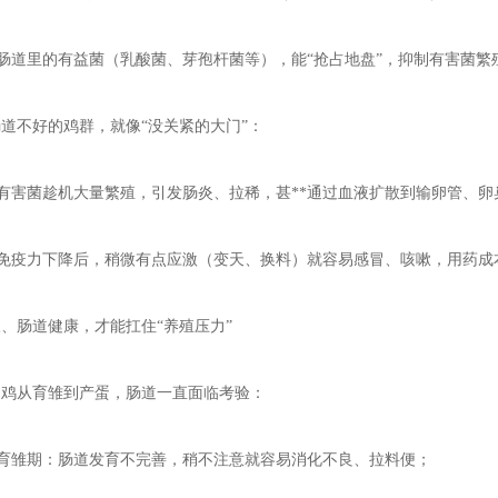
- 肠道里的有益菌（乳酸菌、芽孢杆菌等），能“抢占地盘”，抑制有害菌
肠道不好的鸡群，就像“没关紧的大门”：
- 有害菌趁机大量繁殖，引发肠炎、拉稀，甚**通过血液扩散到输卵管、
- 免疫力下降后，稍微有点应激（变天、换料）就容易感冒、咳嗽，用药
三、肠道健康，才能扛住“养殖压力”
蛋鸡从育雏到产蛋，肠道一直面临考验：
育雏期
：肠道发育不完善，稍不注意就容易消化不良、拉料便；