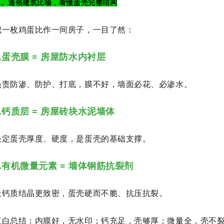
二、通俗建筑比喻，看懂蛋壳完整结构
把一枚鸡蛋比作一间房子，一目了然：
1.蛋壳膜 = 房屋防水内衬层
负责防渗、防护、打底，膜不好，墙面必花、必渗水。
2.钙质层 = 房屋砖块水泥墙体
决定蛋壳厚度、硬度，是蛋壳的基础支撑。
3.有机微量元素 = 墙体钢筋抗裂剂
让钙质结晶更致密，蛋壳硬而不脆、抗压抗裂。
直白总结：内膜好，无水印；钙充足，壳够厚；微量全，壳不