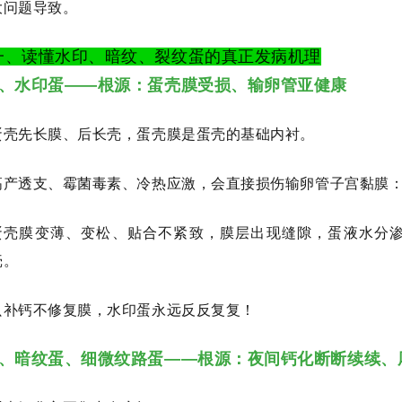
大问题导致。
一、读懂水印、暗纹、裂纹蛋的真正发病机理
1、水印蛋——根源：蛋壳膜受损、输卵管亚健康
蛋壳先长膜、后长壳，蛋壳膜是蛋壳的基础内衬。
高产透支、霉菌毒素、冷热应激，会直接损伤输卵管子宫黏膜
蛋壳膜变薄、变松、贴合不紧致，膜层出现缝隙，蛋液水分
壳。
只补钙不修复膜，水印蛋永远反反复复！
2、暗纹蛋、细微纹路蛋——根源：夜间钙化断断续续、