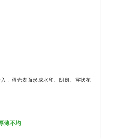
：
渗入，蛋壳表面形成水印、阴斑、雾状花
厚薄不均