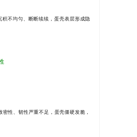
沉积不均匀、断断续续，蛋壳表层形成隐
性
致密性、韧性严重不足，蛋壳僵硬发脆，