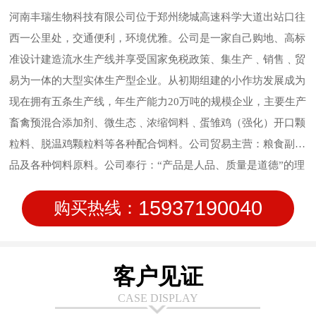
河南丰瑞生物科技有限公司位于郑州绕城高速科学大道出站口往
西一公里处，交通便利，环境优雅。公司是一家自己购地、高标
准设计建造流水生产线并享受国家免税政策、集生产﹑销售﹑贸
易为一体的大型实体生产型企业。从初期组建的小作坊发展成为
现在拥有五条生产线，年生产能力20万吨的规模企业，主要生产
畜禽预混合添加剂、微生态﹑浓缩饲料﹑蛋雏鸡（强化）开口颗
粒料、脱温鸡颗粒料等各种配合饲料。公司贸易主营：粮食副产
品及各种饲料原料。公司奉行：“产品是人品、质量是道德”的理
念，始终坚持质量作为公司的行为准则，信守质量承诺，致力于
15937190040
购买热线：
饲料品质管理；公司在研发方面持续投入，在新技术方面不断创
新，让使用产品的客户满意。安全、稳定、高质量的产品输出是
我们永远的追求。
客户见证
CASE DISPLAY