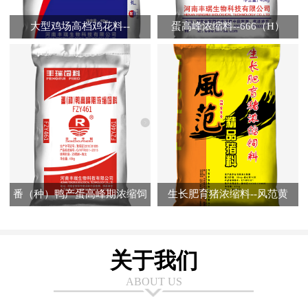
大型鸡场高档鸡花料--
蛋高峰浓缩料--666（H）
FR7320（A）
番（种）鸭产蛋高峰期浓缩饲
生长肥育猪浓缩料--风范黄
料--FZY461
关于我们
ABOUT US