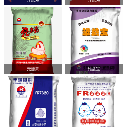
壳漂亮
雏益宝