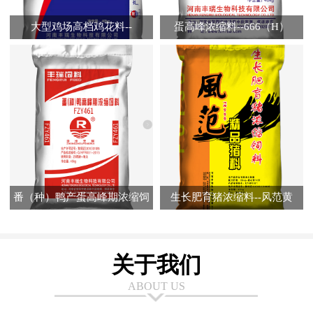
大型鸡场高档鸡花料--
蛋高峰浓缩料--666（H）
FR7320（A）
番（种）鸭产蛋高峰期浓缩饲
生长肥育猪浓缩料--风范黄
料--FZY461
关于我们
ABOUT US