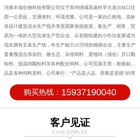
河南丰瑞生物科技有限公司位于郑州绕城高速科学大道出站口往
西一公里处，交通便利，环境优雅。公司是一家自己购地、高标
准设计建造流水生产线并享受国家免税政策、集生产﹑销售﹑贸
易为一体的大型实体生产型企业。从初期组建的小作坊发展成为
现在拥有五条生产线，年生产能力20万吨的规模企业，主要生产
畜禽预混合添加剂、微生态﹑浓缩饲料﹑蛋雏鸡（强化）开口颗
粒料、脱温鸡颗粒料等各种配合饲料。公司贸易主营：粮食副产
品及各种饲料原料。公司奉行：“产品是人品、质量是道德”的理
念，始终坚持质量作为公司的行为准则，信守质量承诺，致力于
15937190040
购买热线：
饲料品质管理；公司在研发方面持续投入，在新技术方面不断创
新，让使用产品的客户满意。安全、稳定、高质量的产品输出是
我们永远的追求。
客户见证
CASE DISPLAY