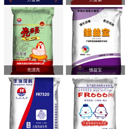
壳漂亮
雏益宝