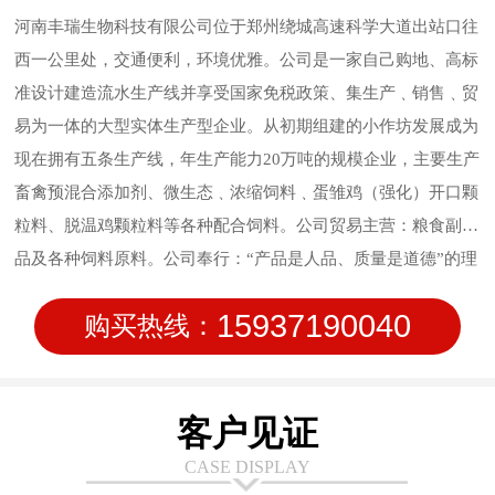
河南丰瑞生物科技有限公司位于郑州绕城高速科学大道出站口往
西一公里处，交通便利，环境优雅。公司是一家自己购地、高标
准设计建造流水生产线并享受国家免税政策、集生产﹑销售﹑贸
易为一体的大型实体生产型企业。从初期组建的小作坊发展成为
现在拥有五条生产线，年生产能力20万吨的规模企业，主要生产
畜禽预混合添加剂、微生态﹑浓缩饲料﹑蛋雏鸡（强化）开口颗
粒料、脱温鸡颗粒料等各种配合饲料。公司贸易主营：粮食副产
品及各种饲料原料。公司奉行：“产品是人品、质量是道德”的理
念，始终坚持质量作为公司的行为准则，信守质量承诺，致力于
15937190040
购买热线：
饲料品质管理；公司在研发方面持续投入，在新技术方面不断创
新，让使用产品的客户满意。安全、稳定、高质量的产品输出是
我们永远的追求。
客户见证
CASE DISPLAY