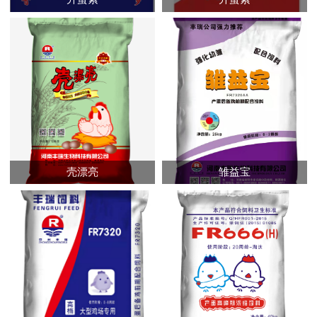
壳漂亮
雏益宝