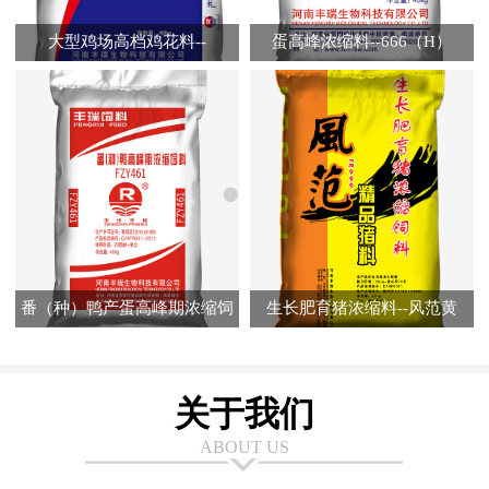
大型鸡场高档鸡花料--
蛋高峰浓缩料--666（H）
FR7320（A）
番（种）鸭产蛋高峰期浓缩饲
生长肥育猪浓缩料--风范黄
料--FZY461
关于我们
ABOUT US