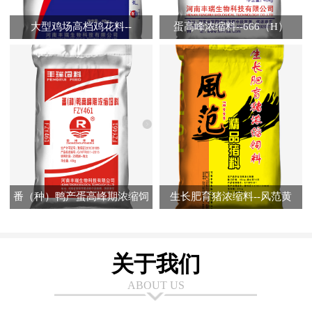
大型鸡场高档鸡花料--
蛋高峰浓缩料--666（H）
FR7320（A）
番（种）鸭产蛋高峰期浓缩饲
生长肥育猪浓缩料--风范黄
料--FZY461
关于我们
ABOUT US