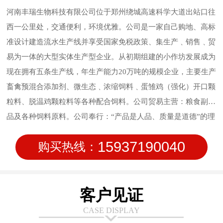
河南丰瑞生物科技有限公司位于郑州绕城高速科学大道出站口往
西一公里处，交通便利，环境优雅。公司是一家自己购地、高标
准设计建造流水生产线并享受国家免税政策、集生产﹑销售﹑贸
易为一体的大型实体生产型企业。从初期组建的小作坊发展成为
现在拥有五条生产线，年生产能力20万吨的规模企业，主要生产
畜禽预混合添加剂、微生态﹑浓缩饲料﹑蛋雏鸡（强化）开口颗
粒料、脱温鸡颗粒料等各种配合饲料。公司贸易主营：粮食副产
品及各种饲料原料。公司奉行：“产品是人品、质量是道德”的理
念，始终坚持质量作为公司的行为准则，信守质量承诺，致力于
15937190040
购买热线：
饲料品质管理；公司在研发方面持续投入，在新技术方面不断创
新，让使用产品的客户满意。安全、稳定、高质量的产品输出是
我们永远的追求。
客户见证
CASE DISPLAY