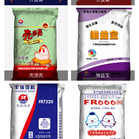
壳漂亮
雏益宝