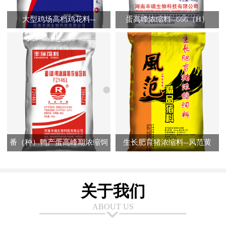
大型鸡场高档鸡花料--
蛋高峰浓缩料--666（H）
FR7320（A）
番（种）鸭产蛋高峰期浓缩饲
生长肥育猪浓缩料--风范黄
料--FZY461
关于我们
ABOUT US