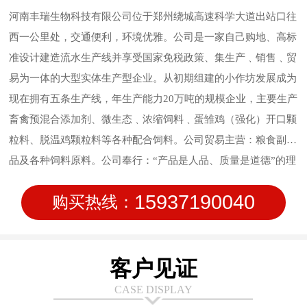
河南丰瑞生物科技有限公司位于郑州绕城高速科学大道出站口往
西一公里处，交通便利，环境优雅。公司是一家自己购地、高标
准设计建造流水生产线并享受国家免税政策、集生产﹑销售﹑贸
易为一体的大型实体生产型企业。从初期组建的小作坊发展成为
现在拥有五条生产线，年生产能力20万吨的规模企业，主要生产
畜禽预混合添加剂、微生态﹑浓缩饲料﹑蛋雏鸡（强化）开口颗
粒料、脱温鸡颗粒料等各种配合饲料。公司贸易主营：粮食副产
品及各种饲料原料。公司奉行：“产品是人品、质量是道德”的理
念，始终坚持质量作为公司的行为准则，信守质量承诺，致力于
15937190040
购买热线：
饲料品质管理；公司在研发方面持续投入，在新技术方面不断创
新，让使用产品的客户满意。安全、稳定、高质量的产品输出是
我们永远的追求。
客户见证
CASE DISPLAY