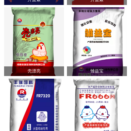
壳漂亮
雏益宝