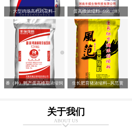
大型鸡场高档鸡花料--
蛋高峰浓缩料--666（H）
FR7320（A）
番（种）鸭产蛋高峰期浓缩饲
生长肥育猪浓缩料--风范黄
料--FZY461
关于我们
ABOUT US