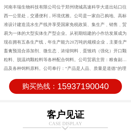
河南丰瑞生物科技有限公司位于郑州绕城高速科学大道出站口往
西一公里处，交通便利，环境优雅。公司是一家自己购地、高标
准设计建造流水生产线并享受国家免税政策、集生产﹑销售﹑贸
易为一体的大型实体生产型企业。从初期组建的小作坊发展成为
现在拥有五条生产线，年生产能力20万吨的规模企业，主要生产
畜禽预混合添加剂、微生态﹑浓缩饲料﹑蛋雏鸡（强化）开口颗
粒料、脱温鸡颗粒料等各种配合饲料。公司贸易主营：粮食副产
品及各种饲料原料。公司奉行：“产品是人品、质量是道德”的理
念，始终坚持质量作为公司的行为准则，信守质量承诺，致力于
15937190040
购买热线：
饲料品质管理；公司在研发方面持续投入，在新技术方面不断创
新，让使用产品的客户满意。安全、稳定、高质量的产品输出是
我们永远的追求。
客户见证
CASE DISPLAY