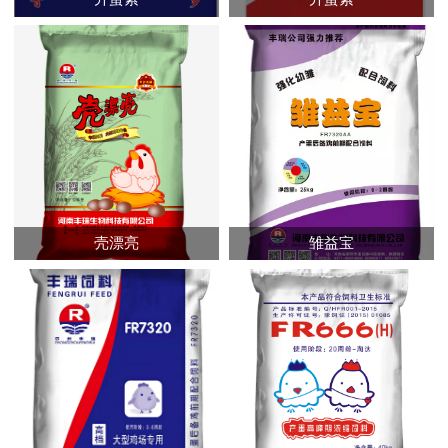
壳漂亮
雏益宝