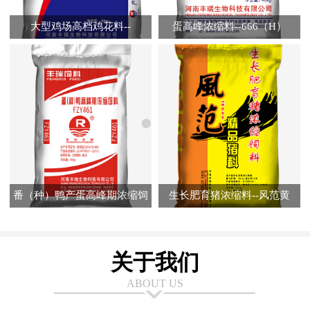
大型鸡场高档鸡花料--
蛋高峰浓缩料--666（H）
FR7320（A）
番（种）鸭产蛋高峰期浓缩饲
生长肥育猪浓缩料--风范黄
料--FZY461
关于我们
ABOUT US