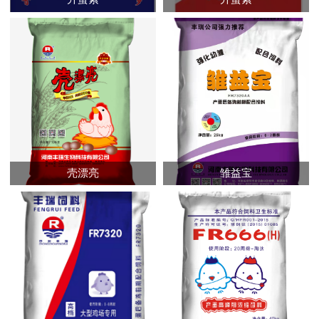
壳漂亮
雏益宝