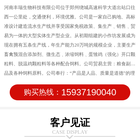
河南丰瑞生物科技有限公司位于郑州绕城高速科学大道出站口往
西一公里处，交通便利，环境优雅。公司是一家自己购地、高标
准设计建造流水生产线并享受国家免税政策、集生产﹑销售﹑贸
易为一体的大型实体生产型企业。从初期组建的小作坊发展成为
现在拥有五条生产线，年生产能力20万吨的规模企业，主要生产
畜禽预混合添加剂、微生态﹑浓缩饲料﹑蛋雏鸡（强化）开口颗
粒料、脱温鸡颗粒料等各种配合饲料。公司贸易主营：粮食副产
品及各种饲料原料。公司奉行：“产品是人品、质量是道德”的理
念，始终坚持质量作为公司的行为准则，信守质量承诺，致力于
15937190040
购买热线：
饲料品质管理；公司在研发方面持续投入，在新技术方面不断创
新，让使用产品的客户满意。安全、稳定、高质量的产品输出是
我们永远的追求。
客户见证
CASE DISPLAY